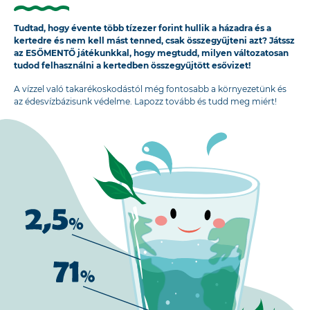
Tudtad, hogy évente több tízezer forint hullik a házadra és a
kertedre és nem kell mást tenned, csak összegyűjteni azt? Játssz
az ESŐMENTŐ játékunkkal, hogy megtudd, milyen változatosan
tudod felhasználni a kertedben összegyűjtött esővizet!
A vízzel való takarékoskodástól még fontosabb a környezetünk és
az édesvízbázisunk védelme. Lapozz tovább és tudd meg miért!