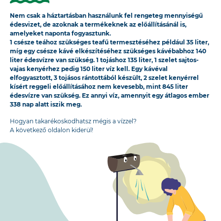
Nem csak a háztartásban használunk fel rengeteg mennyiségű
édesvizet, de azoknak a termékeknek az előállításánál is,
amelyeket naponta fogyasztunk.
1 csésze teához szükséges teafű termesztéséhez például 35 liter,
míg egy csésze kávé elkészítéséhez szükséges kávébabhoz 140
liter édesvízre van szükség. 1 tojáshoz 135 liter, 1 szelet sajtos-
vajas kenyérhez pedig 150 liter víz kell. Egy kávéval
elfogyasztott, 3 tojásos rántottából készült, 2 szelet kenyérrel
kísért reggeli előállításához nem kevesebb, mint 845 liter
édesvízre van szükség. Ez annyi víz, amennyit egy átlagos ember
338 nap alatt iszik meg.
Hogyan takarékoskodhatsz mégis a vízzel?
A következő oldalon kiderül!