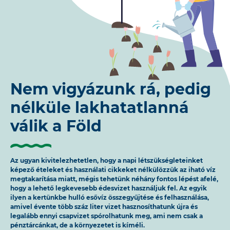
Nem vigyázunk rá, pedig
nélküle lakhatatlanná
válik a Föld
Az ugyan kivitelezhetetlen, hogy a napi létszükségleteinket
képező ételeket és használati cikkeket nélkülözzük az iható víz
megtakarítása miatt, mégis tehetünk néhány fontos lépést afelé,
hogy a lehető legkevesebb édesvizet használjuk fel. Az egyik
ilyen a kertünkbe hulló esővíz összegyűjtése és felhasználása,
amivel évente több száz liter vizet hasznosíthatunk újra és
legalább ennyi csapvizet spórolhatunk meg, ami nem csak a
pénztárcánkat, de a környezetet is kíméli.