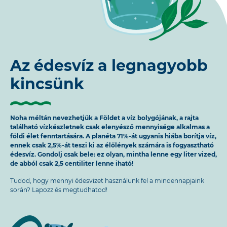
Az édesvíz a legnagyobb
kincsünk
Noha méltán nevezhetjük a Földet a víz bolygójának, a rajta
található vízkészletnek csak elenyésző mennyisége alkalmas a
földi élet fenntartására. A planéta 71%-át ugyanis hiába borítja víz,
ennek csak 2,5%-át teszi ki az élőlények számára is fogyasztható
édesvíz. Gondolj csak bele: ez olyan, mintha lenne egy liter vized,
de abból csak 2,5 centiliter lenne iható!
Tudod, hogy mennyi édesvizet használunk fel a mindennapjaink
során? Lapozz és megtudhatod!